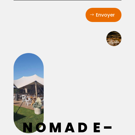
Envoyer
N O M A D E –