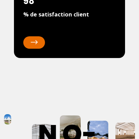
98
% de satisfaction client
$
N O-