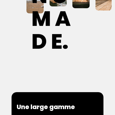
M A
D E.
Une large gamme